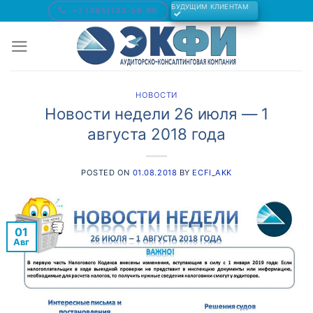
Skip
БУДУЩИМ КЛИЕНТАМ
+7 (495)133-59-99
to
content
НОВОСТИ
Новости недели 26 июля — 1
августа 2018 года
POSTED ON
01.08.2018
BY
ECFI_AKK
01
Авг