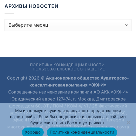
АРХИВЫ НОВОСТЕЙ
Архивы
новостей
ПОЛИТИКА КОНФИДЕНЦИАЛЬНОСТИ
ПОЛЬЗОВАТЕЛЬСКОЕ СОГЛАШЕНИЕ
Copyright 2026 ©
Акционерное общество Аудиторско-
консалтинговая компания «ЭКФИ»
Сокращенное наименование компании АО АКК «ЭКФИ»
Юридический адрес 127474, г. Москва, Дмитровское
шоссе, дом 60, ЭТ / ПОМ / КОМ 4/ VI / 28 Фактический
Мы используем куки для наилучшего представления
адрес 127474, г. Москва, Дмитровское шоссе, дом 60,
нашего сайта. Если Вы продолжите использовать сайт, мы
офис 415 ИНН 7709025865 КПП 771301001 Телефон
будем считать что Вас это устраивает.
многоканальный +7 (495) 133-59-99 Электронная почта
Хорошо
Политика конфиденциальности
ecfi@ecfi.ru