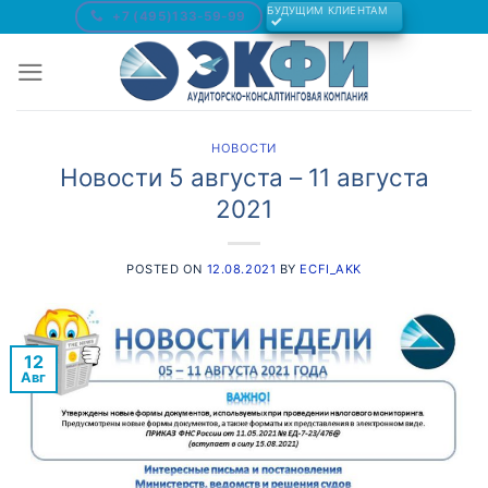
Skip
БУДУЩИМ КЛИЕНТАМ
+7 (495)133-59-99
to
content
НОВОСТИ
Новости 5 августа – 11 августа
2021
POSTED ON
12.08.2021
BY
ECFI_AKK
12
Авг